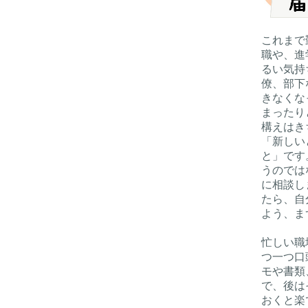
これまで
職や、進
るい気持
僚、部下
きなくな
まったり
構えはき
「新しい
と」です
うのでは
に相談し
たら、自
よう、ま
忙しい職
つ一つ口
モや書類
で、後は
おくと楽